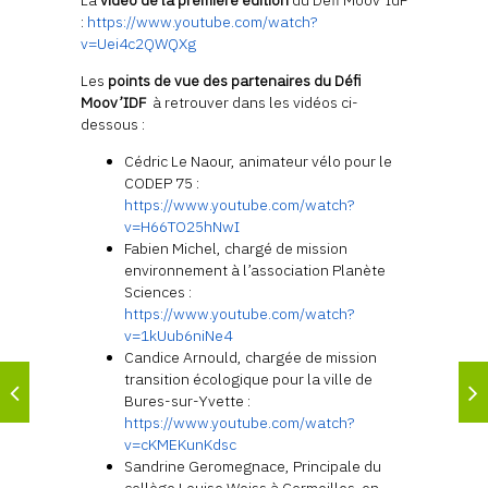
La
vidéo de la première édition
du Défi Moov’IdF
:
https://www.youtube.com/watch?
v=Uei4c2QWQXg
Les
points de vue des partenaires du Défi
Moov’IDF
à retrouver dans les vidéos ci-
dessous :
Cédric Le Naour, animateur vélo pour le
CODEP 75 :
https://www.youtube.com/watch?
v=H66TO25hNwI
Fabien Michel, chargé de mission
environnement à l’association Planète
Sciences :
https://www.youtube.com/watch?
v=1kUub6niNe4
Candice Arnould, chargée de mission
transition écologique pour la ville de
Bures-sur-Yvette :
https://www.youtube.com/watch?
v=cKMEKunKdsc
Sandrine Geromegnace, Principale du